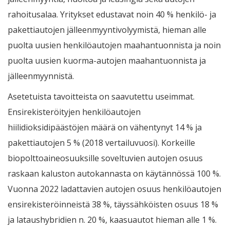
rahoitusalaa. Yritykset edustavat noin 40 % henkilö- ja
pakettiautojen jälleenmyyntivolyymistä, hieman alle
puolta uusien henkilöautojen maahantuonnista ja noin
puolta uusien kuorma-autojen maahantuonnista ja
jälleenmyynnistä.
Asetetuista tavoitteista on saavutettu useimmat.
Ensirekisteröityjen henkilöautojen
hiilidioksidipäästöjen määrä on vähentynyt 14 % ja
pakettiautojen 5 % (2018 vertailuvuosi). Korkeille
biopolttoaineosuuksille soveltuvien autojen osuus
raskaan kaluston autokannasta on käytännössä 100 %.
Vuonna 2022 ladattavien autojen osuus henkilöautojen
ensirekisteröinneistä 38 %, täyssähköisten osuus 18 %
ja lataushybridien n. 20 %, kaasuautot hieman alle 1 %.