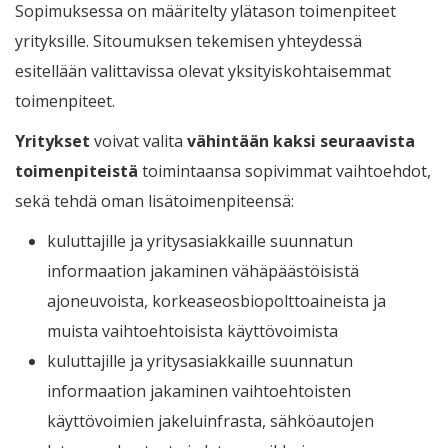
Sopimuksessa on määritelty ylätason toimenpiteet
yrityksille. Sitoumuksen tekemisen yhteydessä
esitellään valittavissa olevat yksityiskohtaisemmat
toimenpiteet.
Yritykset
voivat valita
vähintään kaksi seuraavista
toimenpiteistä
toimintaansa sopivimmat vaihtoehdot,
sekä tehdä oman lisätoimenpiteensä:
kuluttajille ja yritysasiakkaille suunnatun
informaation jakaminen vähäpäästöisistä
ajoneuvoista, korkeaseosbiopolttoaineista ja
muista vaihtoehtoisista käyttövoimista
kuluttajille ja yritysasiakkaille suunnatun
informaation jakaminen vaihtoehtoisten
käyttövoimien jakeluinfrasta, sähköautojen