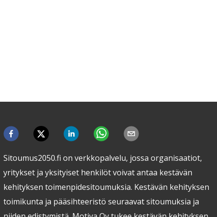
Sitoumus2050.fi on verkkopalvelu, jossa organisaatiot,
yritykset ja yksityiset henkilöt voivat antaa kestävän
kehityksen toimenpidesitoumuksia. Kestävän kehityksen
toimikunta ja pääsihteeristö seuraavat sitoumuksia ja
niiden edistymistä. Motiva Oy tukee kestävän kehityksen