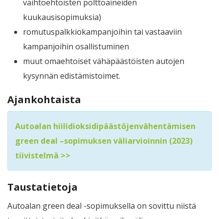
vaihtoehtoisten polttoaineiden
kuukausisopimuksia)
romutuspalkkiokampanjoihin tai vastaaviin
kampanjoihin osallistuminen
muut omaehtoiset vähäpäästöisten autojen
kysynnän edistämistoimet.
Ajankohtaista
Autoalan hiilidioksidipäästöjenvähentämisen
green deal –sopimuksen väliarvioinnin (2023)
tiivistelmä >>
Taustatietoja
Autoalan green deal -sopimuksella on sovittu niistä