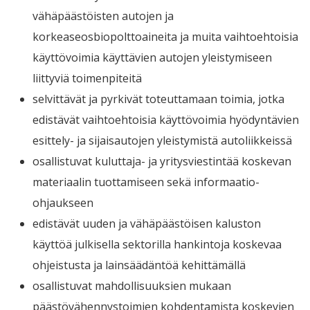
vähäpäästöisten autojen ja
korkeaseosbiopolttoaineita ja muita vaihtoehtoisia
käyttövoimia käyttävien autojen yleistymiseen
liittyviä toimenpiteitä
selvittävät ja pyrkivät toteuttamaan toimia, jotka
edistävät vaihtoehtoisia käyttövoimia hyödyntävien
esittely- ja sijaisautojen yleistymistä autoliikkeissä
osallistuvat kuluttaja- ja yritysviestintää koskevan
materiaalin tuottamiseen sekä informaatio-
ohjaukseen
edistävät uuden ja vähäpäästöisen kaluston
käyttöä julkisella sektorilla hankintoja koskevaa
ohjeistusta ja lainsäädäntöä kehittämällä
osallistuvat mahdollisuuksien mukaan
päästövähennystoimien kohdentamista koskevien