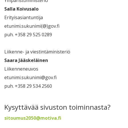
Ympäristöministeriö
Salla Koivusalo
Erityisasiantuntija
etunimi.sukunimi(@)gov.fi
puh. +358 29 525 0289
Liikenne- ja viestintäministeriö
Saara Jääskeläinen
Liikenneneuvos
etunimi.sukunimi@gov.fi
puh. +358 29 534 2560
Kysyttävää sivuston toiminnasta?
sitoumus2050@motiva.fi