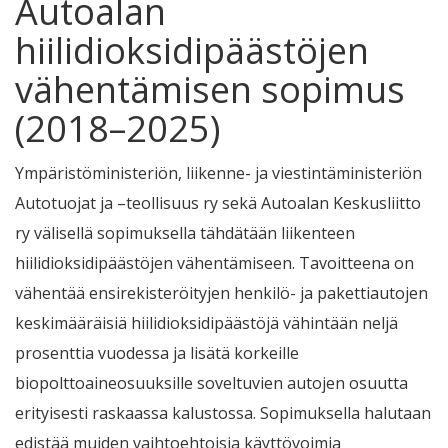
Autoalan
hiilidioksidipäästöjen
vähentämisen sopimus
(2018–2025)
Ympäristöministeriön, liikenne- ja viestintäministeriön
Autotuojat ja –teollisuus ry sekä Autoalan Keskusliitto
ry välisellä sopimuksella tähdätään liikenteen
hiilidioksidipäästöjen vähentämiseen. Tavoitteena on
vähentää ensirekisteröityjen henkilö- ja pakettiautojen
keskimääräisiä hiilidioksidipäästöjä vähintään neljä
prosenttia vuodessa ja lisätä korkeille
biopolttoaineosuuksille soveltuvien autojen osuutta
erityisesti raskaassa kalustossa. Sopimuksella halutaan
edistää muiden vaihtoehtoisia käyttövoimia