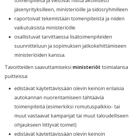
toimenpiteitä ja viestivät niistä aktiivisesti
jäsenyrityksilleen, ministeriöille ja sidosryhmilleen
raportoivat tekemistään toimenpiteistä ja niiden
vaikutuksista ministeriöille
osallistuvat tarvittaessa lisätoimenpiteiden
suunnitteluun ja sopimuksen jatkokehittämiseen
ministeriöiden kanssa.
Tavoitteiden saavuttamiseksi
ministeriöt
toimialansa
puitteissa:
edistävät käytettävissään olevin keinoin erilaisia
autokannan nuorentamiseen tähtääviä
toimenpiteitä (esimerkiksi romutuspalkkio- tai
muut vastaavat kampanjat tai muut taloudelliseen
ohjaukseen liittyvät toimet)
edistävät käytettävissään olevin keinoin