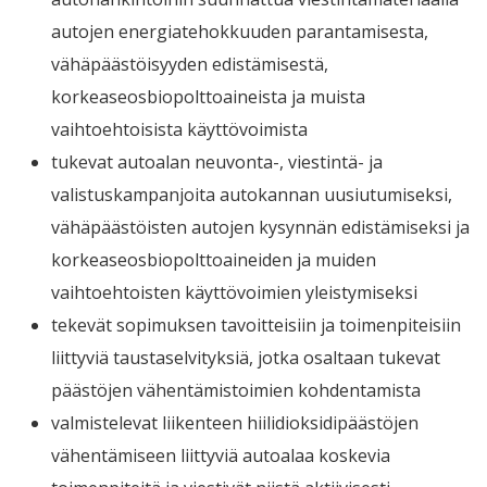
autojen energiatehokkuuden parantamisesta,
vähäpäästöisyyden edistämisestä,
korkeaseosbiopolttoaineista ja muista
vaihtoehtoisista käyttövoimista
tukevat autoalan neuvonta-, viestintä- ja
valistuskampanjoita autokannan uusiutumiseksi,
vähäpäästöisten autojen kysynnän edistämiseksi ja
korkeaseosbiopolttoaineiden ja muiden
vaihtoehtoisten käyttövoimien yleistymiseksi
tekevät sopimuksen tavoitteisiin ja toimenpiteisiin
liittyviä taustaselvityksiä, jotka osaltaan tukevat
päästöjen vähentämistoimien kohdentamista
valmistelevat liikenteen hiilidioksidipäästöjen
vähentämiseen liittyviä autoalaa koskevia