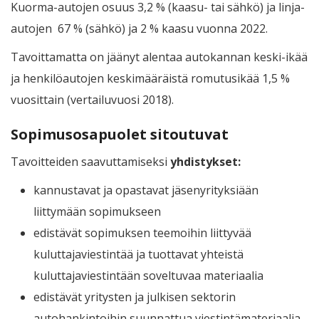
Kuorma-autojen osuus 3,2 % (kaasu- tai sähkö) ja linja-
autojen 67 % (sähkö) ja 2 % kaasu vuonna 2022.
Tavoittamatta on jäänyt alentaa autokannan keski-ikää
ja henkilöautojen keskimääräistä romutusikää 1,5 %
vuosittain (vertailuvuosi 2018).
Sopimusosapuolet sitoutuvat
Tavoitteiden saavuttamiseksi
yhdistykset:
kannustavat ja opastavat jäsenyrityksiään
liittymään sopimukseen
edistävät sopimuksen teemoihin liittyvää
kuluttajaviestintää ja tuottavat yhteistä
kuluttajaviestintään soveltuvaa materiaalia
edistävät yritysten ja julkisen sektorin
autohankintoihin suunnattua viestintämateriaalia