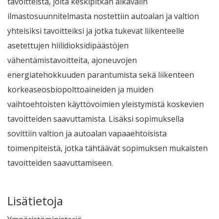
tavoitteista, joita keskipitkän aikavälin
ilmastosuunnitelmasta nostettiin autoalan ja valtion
yhteisiksi tavoitteiksi ja jotka tukevat liikenteelle
asetettujen hiilidioksidipäästöjen
vähentämistavoitteita, ajoneuvojen
energiatehokkuuden parantumista sekä liikenteen
korkeaseosbiopolttoaineiden ja muiden
vaihtoehtoisten käyttövoimien yleistymistä koskevien
tavoitteiden saavuttamista. Lisäksi sopimuksella
sovittiin valtion ja autoalan vapaaehtoisista
toimenpiteistä, jotka tähtäävät sopimuksen mukaisten
tavoitteiden saavuttamiseen.
Lisätietoja