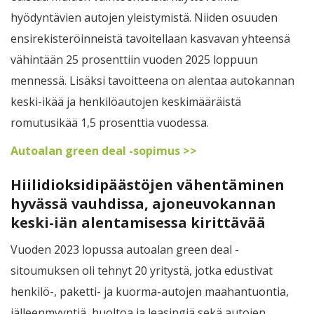
hyödyntävien autojen yleistymistä. Niiden osuuden
ensirekisteröinneistä tavoitellaan kasvavan yhteensä
vähintään 25 prosenttiin vuoden 2025 loppuun
mennessä. Lisäksi tavoitteena on alentaa autokannan
keski-ikää ja henkilöautojen keskimääräistä
romutusikää 1,5 prosenttia vuodessa.
Autoalan green deal -sopimus >>
Hiilidioksidipäästöjen vähentäminen
hyvässä vauhdissa, ajoneuvokannan
keski-iän alentamisessa kirittävää
Vuoden 2023 lopussa autoalan green deal -
sitoumuksen oli tehnyt 20 yritystä, jotka edustivat
henkilö-, paketti- ja kuorma-autojen maahantuontia,
jälleenmyyntiä, huoltoa ja leasingiä sekä autojen