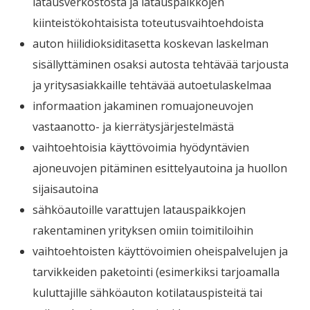
latausverkostosta ja latauspaikkojen
kiinteistökohtaisista toteutusvaihtoehdoista
auton hiilidioksiditasetta koskevan laskelman
sisällyttäminen osaksi autosta tehtävää tarjousta
ja yritysasiakkaille tehtävää autoetulaskelmaa
informaation jakaminen romuajoneuvojen
vastaanotto- ja kierrätysjärjestelmästä
vaihtoehtoisia käyttövoimia hyödyntävien
ajoneuvojen pitäminen esittelyautoina ja huollon
sijaisautoina
sähköautoille varattujen latauspaikkojen
rakentaminen yrityksen omiin toimitiloihin
vaihtoehtoisten käyttövoimien oheispalvelujen ja
tarvikkeiden paketointi (esimerkiksi tarjoamalla
kuluttajille sähköauton kotilatauspisteitä tai