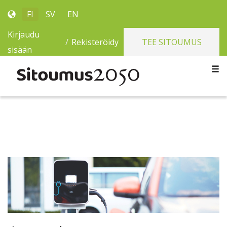
FI
SV
EN
Kirjaudu
/
Rekisteröidy
TEE SITOUMUS
sisään