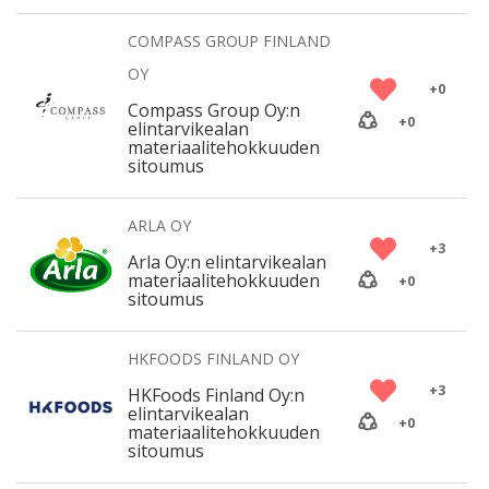
COMPASS GROUP FINLAND
OY
+
0
Compass Group Oy:n
+
0
elintarvikealan
materiaalitehokkuuden
sitoumus
ARLA OY
+
3
Arla Oy:n elintarvikealan
materiaalitehokkuuden
+
0
sitoumus
HKFOODS FINLAND OY
+
3
HKFoods Finland Oy:n
elintarvikealan
+
0
materiaalitehokkuuden
sitoumus