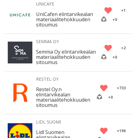
UNICAFE
+
1
UniCafen elintarvikealan
materiaalitehokkuuden
+
0
sitoumus
SEMMA OY
+
2
Semma Oy elintarvikealan
materiaalitehokkuuden
+
0
sitoumus
RESTEL OY
+
733
Restel Oy:n
elintarvikealan
+
0
materiaalitehokkuuden
sitoumus
LIDL SUOMI
+
196
Lidl Suomen
elintarvikealan