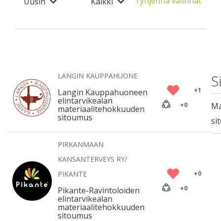
Tyhjennä valinnat
Uusin
Kaikki
LANGIN KAUPPAHUONE
S
+
1
Langin Kauppahuoneen
elintarvikealan
+
0
Ma
materiaalitehokkuuden
sitoumus
si
PIRKANMAAN
KANSANTERVEYS RY/
PIKANTE
+
0
+
0
Pikante-Ravintoloiden
elintarvikealan
materiaalitehokkuuden
sitoumus