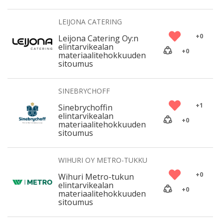
LEIJONA CATERING
+
0
Leijona Catering Oy:n
elintarvikealan
+
0
materiaalitehokkuuden
sitoumus
SINEBRYCHOFF
+
1
Sinebrychoffin
elintarvikealan
+
0
materiaalitehokkuuden
sitoumus
WIHURI OY METRO-TUKKU
+
0
Wihuri Metro-tukun
elintarvikealan
+
0
materiaalitehokkuuden
sitoumus