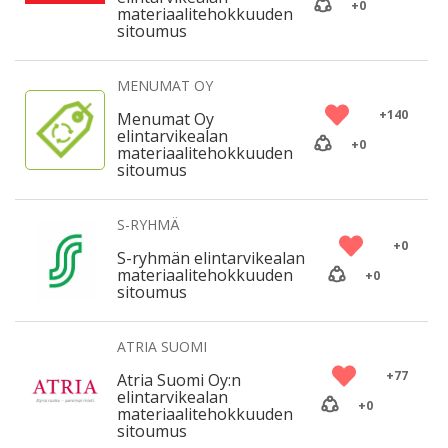
+
0
materiaalitehokkuuden
sitoumus
MENUMAT OY
+
140
Menumat Oy
elintarvikealan
+
0
materiaalitehokkuuden
sitoumus
S-RYHMÄ
+
0
S-ryhmän elintarvikealan
materiaalitehokkuuden
+
0
sitoumus
ATRIA SUOMI
+
77
Atria Suomi Oy:n
elintarvikealan
+
0
materiaalitehokkuuden
sitoumus