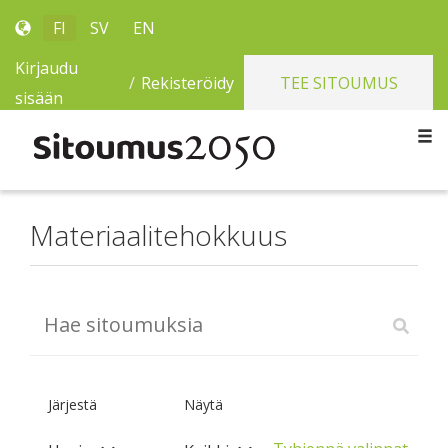
FI
SV
EN
Kirjaudu
/
Rekisteröidy
TEE SITOUMUS
sisään
Materiaalitehokkuus
Järjestä
Näytä