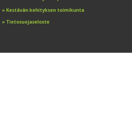
»
Kestävän kehityksen toimikunta
»
T
ietosuojaseloste