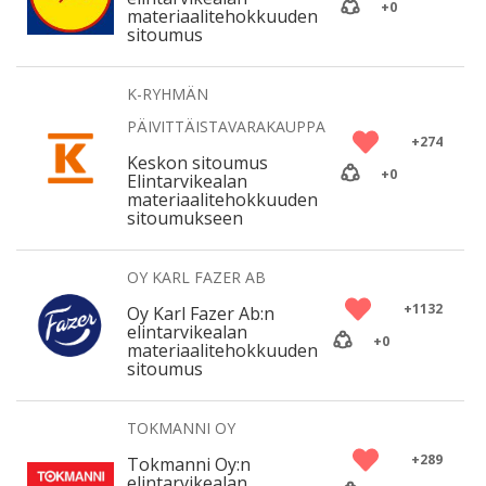
+
0
materiaalitehokkuuden
sitoumus
K-RYHMÄN
PÄIVITTÄISTAVARAKAUPPA
+
274
Keskon sitoumus
+
0
Elintarvikealan
materiaalitehokkuuden
sitoumukseen
OY KARL FAZER AB
+
1132
Oy Karl Fazer Ab:n
elintarvikealan
+
0
materiaalitehokkuuden
sitoumus
TOKMANNI OY
+
289
Tokmanni Oy:n
elintarvikealan