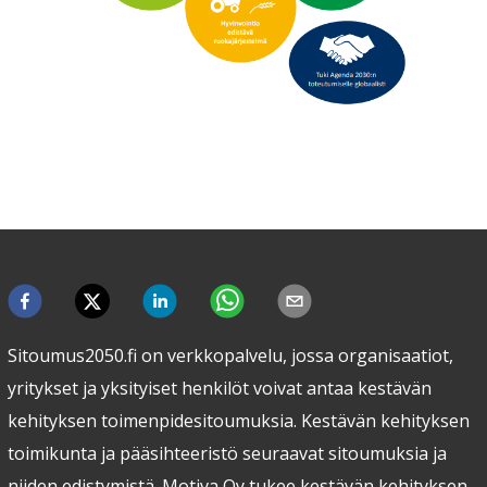
Sitoumus2050.fi on verkkopalvelu, jossa organisaatiot,
yritykset ja yksityiset henkilöt voivat antaa kestävän
kehityksen toimenpidesitoumuksia. Kestävän kehityksen
toimikunta ja pääsihteeristö seuraavat sitoumuksia ja
niiden edistymistä. Motiva Oy tukee kestävän kehityksen