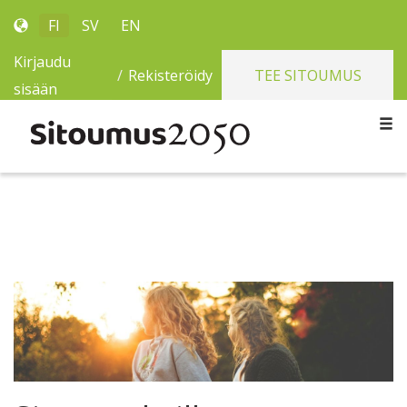
FI
SV
EN
Kirjaudu
/
Rekisteröidy
TEE SITOUMUS
sisään