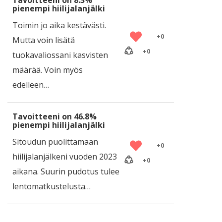
Tavoitteeni on 8.3%
pienempi hiilijalanjälki
Toimin jo aika kestävästi.
+
0
Mutta voin lisätä
+
0
tuokavaliossani kasvisten
määrää. Voin myös
edelleen…
Tavoitteeni on 46.8%
pienempi hiilijalanjälki
Sitoudun puolittamaan
+
0
hiilijalanjälkeni vuoden 2023
+
0
aikana. Suurin pudotus tulee
lentomatkustelusta…