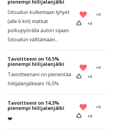
pienempi hiilijalanjälki
Sitoudun kulkemaan lyhyet
+
0
(alle 6 km) matkat
+
0
polkupyörällä auton sijaan.
Sitoudun välttämään…
Tavoitteeni on 16.5%
pienempi hiilijalanjälki
+
0
Tavoitteenani on pienentää
+
0
hiilijalanjälkeäni 16,5%
Tavoitteeni on 14.3%
+
0
pienempi hiilijalanjälki
+
0
❤️