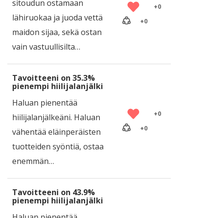
sitoudun ostamaan
+
0
lähiruokaa ja juoda vettä
+
0
maidon sijaa, sekä ostan
vain vastuullisilta…
Tavoitteeni on 35.3%
pienempi hiilijalanjälki
Haluan pienentää
+
0
hiilijalanjälkeäni. Haluan
+
0
vähentää eläinperäisten
tuotteiden syöntiä, ostaa
enemmän…
Tavoitteeni on 43.9%
pienempi hiilijalanjälki
Haluan pienentää