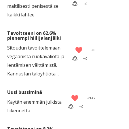
+
0
maltilisesti penisestä se
kaikki lähtee
Tavoitteeni on 62.6%
pienempi hiilijalanjälki
Sitoudun tavoittelemaan
+
0
vegaanista ruokavaliota ja
+
0
lentämisen välttämistä.
Kannustan taloyhtiötä…
Uusi bussiminä
+
142
Käytän enemmän julkista
+
0
liikennettä