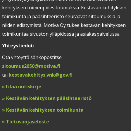
kehityksen toimenpidesitoumuksia. Kestävän kehityksen
toimikunta ja pääsihteeristö seuraavat sitoumuksia ja
niiden edistymistä. Motiva Oy tukee kestävän kehityksen
toimikuntaa sivuston ylläpidossa ja asiakaspalvelussa.
Yhteystiedot:
Ota yhteyttä sähköpostitse:
sitoumus2050@motiva.fi
tai
kestavakehitys.vnk@gov.fi
»
Tilaa uutiskirje
»
Kestävän kehityksen pääsihteeristö
»
Kestävän kehityksen toimikunta
»
T
ietosuojaseloste