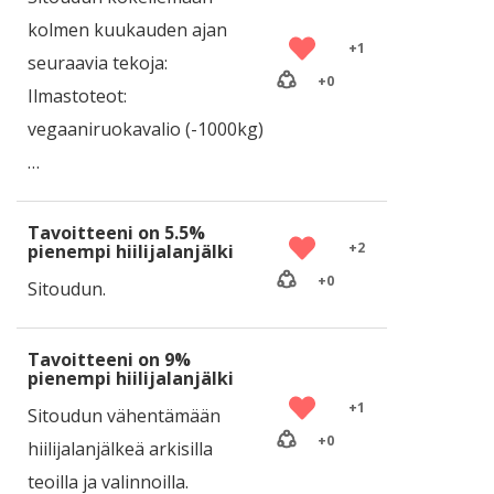
kolmen kuukauden ajan
+
1
seuraavia tekoja:
+
0
Ilmastoteot:
vegaaniruokavalio (-1000kg)
…
Tavoitteeni on 5.5%
+
2
pienempi hiilijalanjälki
+
0
Sitoudun.
Tavoitteeni on 9%
pienempi hiilijalanjälki
+
1
Sitoudun vähentämään
+
0
hiilijalanjälkeä arkisilla
teoilla ja valinnoilla.