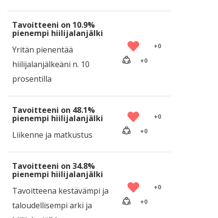
Tavoitteeni on 10.9%
pienempi hiilijalanjälki
+
0
Yritän pienentää
+
0
hiilijalanjälkeäni n. 10
prosentilla
Tavoitteeni on 48.1%
+
0
pienempi hiilijalanjälki
+
0
Liikenne ja matkustus
Tavoitteeni on 34.8%
pienempi hiilijalanjälki
+
0
Tavoitteena kestävämpi ja
+
0
taloudellisempi arki ja