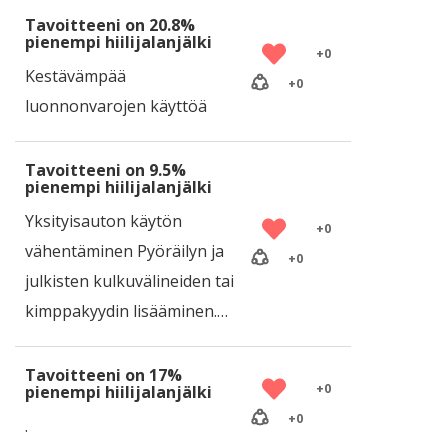
Tavoitteeni on 20.8%
pienempi hiilijalanjälki
+
0
Kestävämpää
+
0
luonnonvarojen käyttöä
Tavoitteeni on 9.5%
pienempi hiilijalanjälki
Yksityisauton käytön
+
0
vähentäminen Pyöräilyn ja
+
0
julkisten kulkuvälineiden tai
kimppakyydin lisääminen.…
Tavoitteeni on 17%
+
0
pienempi hiilijalanjälki
+
0
.