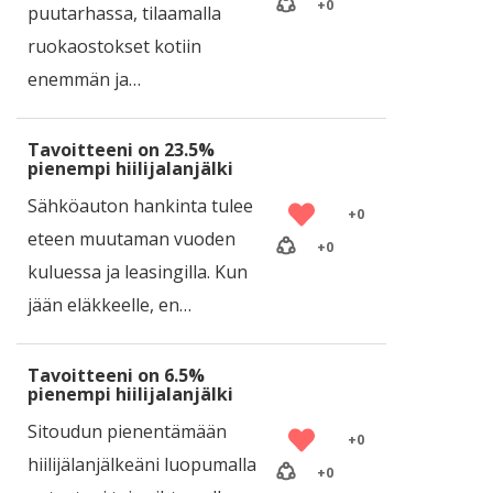
+
0
puutarhassa, tilaamalla
ruokaostokset kotiin
enemmän ja…
Tavoitteeni on 23.5%
pienempi hiilijalanjälki
Sähköauton hankinta tulee
+
0
eteen muutaman vuoden
+
0
kuluessa ja leasingilla. Kun
jään eläkkeelle, en…
Tavoitteeni on 6.5%
pienempi hiilijalanjälki
Sitoudun pienentämään
+
0
hiilijälanjälkeäni luopumalla
+
0