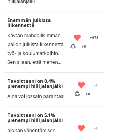
hiilijalanjälki.
Enemmän julkista
liikennettä
Käytän mahdollisimman
+
673
paljon julkista liikennettä
+
0
työ- ja koulumatkoihin.
Sen sijaan, että menen…
Tavoitteeni on 0.4%
+
0
pienempi hiilijalanjälki
+
0
Aina voi jossain parantaa!
Tavoitteeni on 5.1%
pienempi hiilijalanjälki
+
0
aloitan vähentämisen