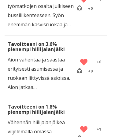
työmatkojen osalta julkiseen
+
0
bussiliikenteeseen. Syön
enemmän kasvisruokaa ja…
Tavoitteeni on 3.6%
pienempi hiilijalanjälki
Aion vähentää ja säästää
+
0
erityisesti asumisessa ja
+
0
ruokaan liittyvissä asioissa.
Aion jatkaa…
Tavoitteeni on 1.8%
pienempi hiilijalanjälki
Vähennän hiilijalanjälkeä
+
1
viljelemällä omassa