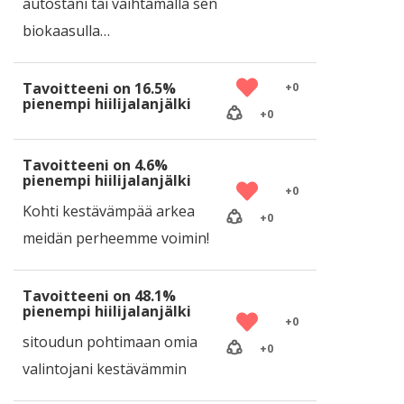
autostani tai vaihtamalla sen
biokaasulla…
Tavoitteeni on 16.5%
+
0
pienempi hiilijalanjälki
+
0
Tavoitteeni on 4.6%
pienempi hiilijalanjälki
+
0
Kohti kestävämpää arkea
+
0
meidän perheemme voimin!
Tavoitteeni on 48.1%
pienempi hiilijalanjälki
+
0
sitoudun pohtimaan omia
+
0
valintojani kestävämmin