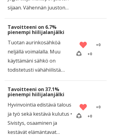
sijaan. Vähennän juuston…
Tavoitteeni on 6.7%
pienempi hiilijalanjälki
Tuotan aurinkosähköä
+
0
neljällä voimalalla. Muu
+
0
käyttämäni sähkö on
todistetusti vähähiilistä.…
Tavoitteeni on 37.1%
pienempi hiilijalanjälki
Hyvinvointia edistävä talous
+
0
ja työ sekä kestävä kulutus •
+
0
Sivistys, osaaminen ja
kestävät elämäntavat…