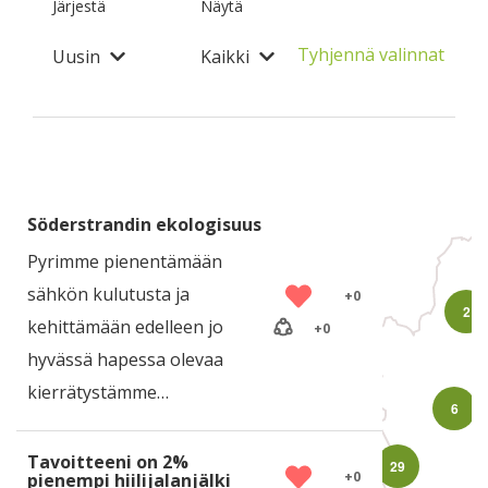
Järjestä
Näytä
Tyhjennä valinnat
Uusin
Kaikki
Söderstrandin ekologisuus
Pyrimme pienentämään
sähkön kulutusta ja
+
0
2
kehittämään edelleen jo
+
0
hyvässä hapessa olevaa
kierrätystämme…
6
Tavoitteeni on 2%
29
+
0
pienempi hiilijalanjälki