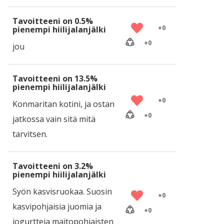
Tavoitteeni on 0.5%
+
0
pienempi hiilijalanjälki
+
0
jou
Tavoitteeni on 13.5%
pienempi hiilijalanjälki
+
0
Konmaritan kotini, ja ostan
+
0
jatkossa vain sitä mitä
tarvitsen.
Tavoitteeni on 3.2%
pienempi hiilijalanjälki
Syön kasvisruokaa. Suosin
+
0
kasvipohjaisia juomia ja
+
0
jogurtteja maitopohjaisten