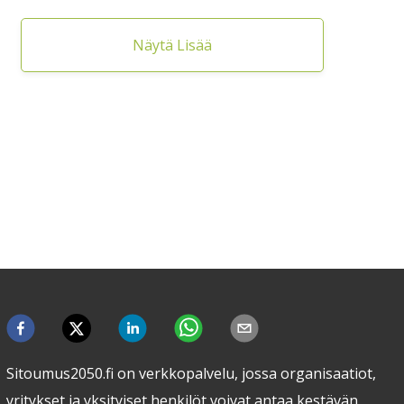
Näytä Lisää
Sitoumus2050.fi on verkkopalvelu, jossa organisaatiot,
yritykset ja yksityiset henkilöt voivat antaa kestävän