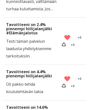
kunnioittavasti, välttämään
turhaa kuluttamista. Jos…
Tavoitteeni on 2.4%
pienempi hiilijalanjälki
#Elämänjalotus
+
0
Testi tämän palvelun
+
0
laadusta yhdistyksemme
tarkoituksiin.
Tavoitteeni on 4.4%
pienempi hiilijalanjälki
+
0
Oli pakko tehdä
+
0
koulutehtävän takia
Tavoitteeni on 14.6%