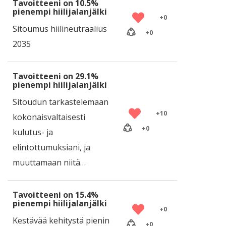
Tavoitteeni on 10.5%
pienempi hiilijalanjälki
+
0
Sitoumus hiilineutraalius
+
0
2035
Tavoitteeni on 29.1%
pienempi hiilijalanjälki
Sitoudun tarkastelemaan
+
10
kokonaisvaltaisesti
+
0
kulutus- ja
elintottumuksiani, ja
muuttamaan niitä…
Tavoitteeni on 15.4%
pienempi hiilijalanjälki
+
0
Kestävää kehitystä pienin
+
0