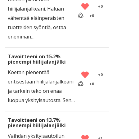
+
0
hiilijalanjälkeäni. Haluan
+
0
vähentää eläinperäisten
tuotteiden syöntiä, ostaa
enemmän…
Tavoitteeni on 15.2%
pienempi hiilijalanjälki
Koetan pienentää
+
0
entisestään hiilijalanjälkeäni
+
0
ja tärkein teko on enää
luopua yksityisautosta. Sen…
Tavoitteeni on 13.7%
pienempi hiilijalanjälki
Vaihdan yksityisautoilun
+
1