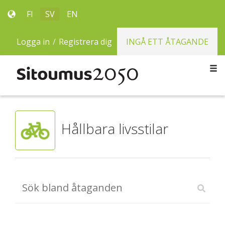
FI
SV
EN
Logga in
/
Registrera dig
INGÅ ETT ÅTAGANDE
Hållbara livsstilar