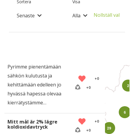
Sortera
Visa
Nollställ val
Senaste
Alla
Pyrimme pienentämään
sähkön kulutusta ja
+
0
kehittämään edelleen jo
2
+
0
hyvässä hapessa olevaa
kierrätystämme…
6
Mitt mål är 2% lägre
+
0
koldioxidavtryck
29
+
0