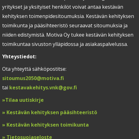
yritykset ja yksityiset henkilöt voivat antaa kestävän
kehityksen toimenpidesitoumuksia. Kestävän kehityksen
toimikunta ja pääsihteeristö seuraavat sitoumuksia ja
niiden edistymistä. Motiva Oy tukee kestävän kehityksen
toimikuntaa sivuston ylläpidossa ja asiakaspalvelussa.
Yhteystiedot:
Ota yhteyttä sähköpostitse:
sitoumus2050@motiva.fi
tai
kestavakehitys.vnk@gov.fi
»
Tilaa uutiskirje
»
Kestävän kehityksen pääsihteeristö
»
Kestävän kehityksen toimikunta
»
T
ietosuojaseloste