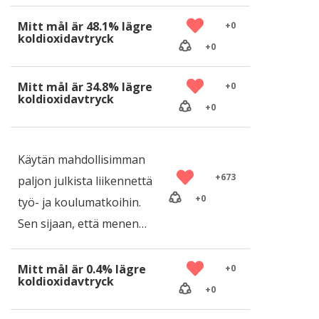
Mitt mål är 48.1% lägre
+
0
koldioxidavtryck
+
0
Mitt mål är 34.8% lägre
+
0
koldioxidavtryck
+
0
Käytän mahdollisimman
+
673
paljon julkista liikennettä
+
0
työ- ja koulumatkoihin.
Sen sijaan, että menen…
Mitt mål är 0.4% lägre
+
0
koldioxidavtryck
+
0