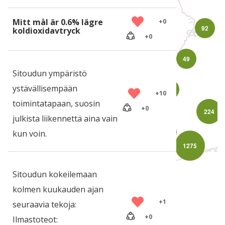
Mitt mål är 0.6% lägre
+
0
92
koldioxidavtryck
+
0
49
Sitoudun ympäristö
ystävällisempään
47
+
10
toimintatapaan, suosin
+
0
224
julkista liikennettä aina vain
442
kun voin.
1275
Leaflet
Sitoudun kokeilemaan
kolmen kuukauden ajan
+
1
seuraavia tekoja:
+
0
Ilmastoteot: