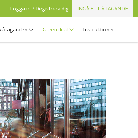
Logga in
/
Registrera dig
INGÅ ETT ÅTAGANDE
k åtaganden
Green deal
Instruktioner