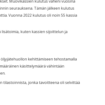
ykset. Muovikassien kulutus väheni vuosina
innin seurauksena. Tämän jälkeen kulutus
tia. Vuonna 2022 kulutus oli noin 55 kassia
isätoimia, kuten kassien sijoittelun ja
n öljyjätehuollon kehittämiseen tehostamalla
skimääräinen käsittelymäärä vähintään
aen.
tilastoinnista, jonka tavoitteena oli selvittää