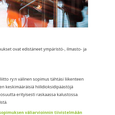
ukset ovat edistäneet ympäristö-, ilmasto- ja
iitto ry:n välinen sopimus tähtäsi liikenteen
en keskimääräisiä hiilidioksidipäästöjä
osuutta erityisesti raskaassa kalustossa.
stä.
sopimuksen väliarvioinnin tiivistelmään