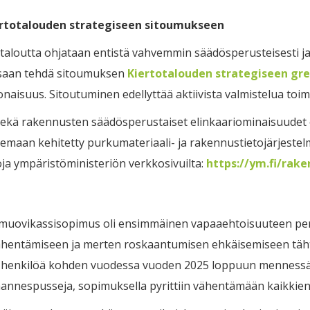
ertotalouden strategiseen sitoumukseen
aloutta ohjataan entistä vahvemmin säädösperusteisesti ja 
essaan tehdä sitoumuksen
Kiertotalouden strategiseen gre
suus. Sitoutuminen edellyttää aktiivista valmistelua toimij
sekä rakennusten säädösperustaiset elinkaariominaisuudet 
emaan kehitetty purkumateriaali- ja rakennustietojärjeste
etoja ympäristöministeriön verkkosivuilta:
https://ym.fi/rak
en muovikassisopimus oli ensimmäinen vapaaehtoisuuteen p
entämiseen ja merten roskaantumisen ehkäisemiseen tähtää
 henkilöä kohden vuodessa vuoden 2025 loppuun mennessä. V
ihannespusseja, sopimuksella pyrittiin vähentämään kaikkie