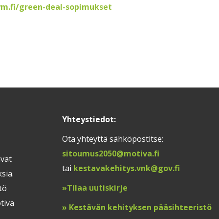
ym.fi/green-deal-sopimukset
Yhteystiedot:
Ota yhteyttä sähköpostitse:
sitoumus2050@motiva.fi
ivat
tai
kestavakehitys.vnk@gov.fi
sia.
»
Tilaa uutiskirje
tö
tiva
»
Kestävän kehityksen pääsihteeristö