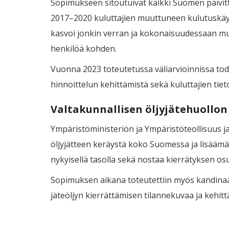
Sopimukseen sitoutuivat kaikki Suomen päivitt
2017–2020 kuluttajien muuttuneen kulutuskäy
kasvoi jonkin verran ja kokonaisuudessaan muo
henkilöä kohden.
Vuonna 2023 toteutetussa väliarvioinnissa tode
hinnoittelun kehittämistä sekä kuluttajien tie
Valtakunnallisen öljyjätehuollon
Ympäristöministeriön ja Ympäristöteollisuus ja
öljyjätteen keräystä koko Suomessa ja lisäämäl
nykyisellä tasolla sekä nostaa kierrätyksen os
Sopimuksen aikana toteutettiin myös kandinaatti
jäteöljyn kierrättämisen tilannekuvaa ja kehit