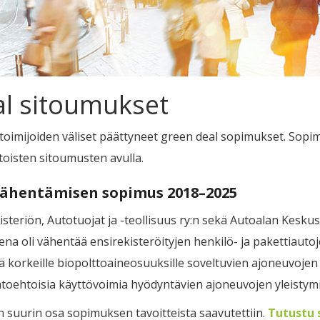
al sitoumukset
toimijoiden väliset päättyneet green deal sopimukset. Sopim
htoisten sitoumusten avulla.
 vähentämisen sopimus 2018–2025
isteriön, Autotuojat ja -teollisuus ry:n sekä Autoalan Keskusl
na oli vähentää ensirekisteröityjen henkilö- ja pakettiautoj
ä korkeille biopolttoaineosuuksille soveltuvien ajoneuvojen 
htoehtoisia käyttövoimia hyödyntävien ajoneuvojen yleistymi
 suurin osa sopimuksen tavoitteista saavutettiin.
Tutustu 