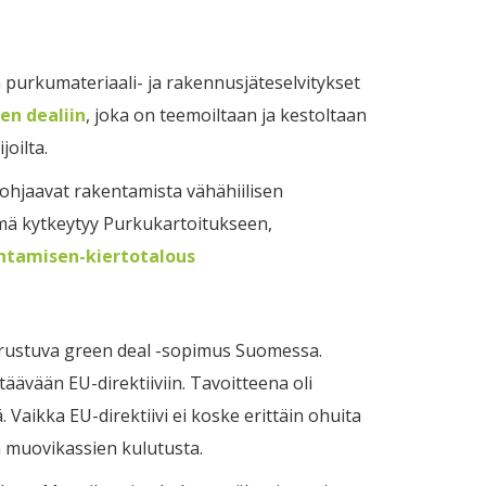
purkumateriaali- ja rakennusjäteselvitykset
en dealiin
, joka on teemoiltaan ja kestoltaan
oilta.
ohjaavat rakentamista vähähiilisen
lmä kytkeytyy Purkukartoitukseen,
entamisen-kiertotalous
erustuva green deal -sopimus Suomessa.
vään EU-direktiiviin. Tavoitteena oli
aikka EU-direktiivi ei koske erittäin ohuita
n muovikassien kulutusta.