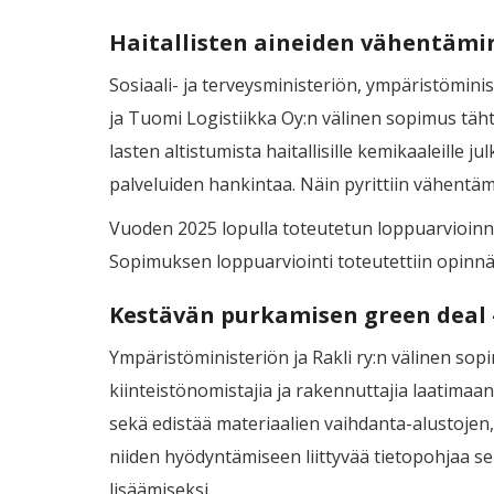
Haitallisten aineiden vähentämi
Sosiaali- ja terveysministeriön, ympäristömi
ja Tuomi Logistiikka Oy:n välinen sopimus täh
lasten altistumista haitallisille kemikaaleille
palveluiden hankintaa. Näin pyrittiin vähentä
Vuoden 2025 lopulla toteutetun loppuarvioinni
Sopimuksen loppuarviointi toteutettiin opinn
Kestävän purkamisen green deal 
Ympäristöministeriön ja Rakli ry:n välinen so
kiinteistönomistajia ja rakennuttajia laatim
sekä edistää materiaalien vaihdanta-alustojen,
niiden hyödyntämiseen liittyvää tietopohjaa se
lisäämiseksi.