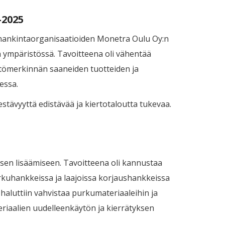
-2025
ä hankintaorganisaatioiden Monetra Oulu Oy:n
n ympäristössä. Tavoitteena oli vähentää
ristömerkinnän saaneiden tuotteiden ja
essa.
tävyyttä edistävää ja kiertotaloutta tukevaa.
ksen lisäämiseen. Tavoitteena oli kannustaa
rkuhankkeissa ja laajoissa korjaushankkeissa
haluttiin vahvistaa purkumateriaaleihin ja
eriaalien uudelleenkäytön ja kierrätyksen