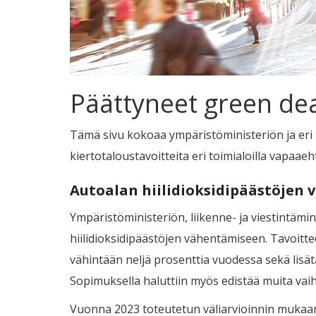
Päättyneet green de
Tämä sivu kokoaa ympäristöministeriön ja eri 
kiertotaloustavoitteita eri toimialoilla vapaae
Autoalan hiilidioksidipäästöjen
Ympäristöministeriön, liikenne- ja viestintämin
hiilidioksidipäästöjen vähentämiseen. Tavoittee
vähintään neljä prosenttia vuodessa sekä lisät
Sopimuksella haluttiin myös edistää muita vai
Vuonna 2023 toteutetun väliarvioinnin mukaan