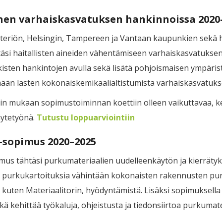
nen varhaiskasvatuksen hankinnoissa 2020
nisteriön, Helsingin, Tampereen ja Vantaan kaupunkien sek
täsi haitallisten aineiden vähentämiseen varhaiskasvatukse
 julkisten hankintojen avulla sekä lisätä pohjoismaisen ympä
mään lasten kokonaiskemikaalialtistumista varhaiskasvatuks
n mukaan sopimustoiminnan koettiin olleen vaikuttavaa, kes
äytetyönä.
Tutustu loppuarviointiin
-sopimus 2020–2025
pimus tähtäsi purkumateriaalien uudelleenkäytön ja kierräty
aan purkukartoituksia vähintään kokonaisten rakennusten pu
 kuten Materiaalitorin, hyödyntämistä. Lisäksi sopimuksella 
kä kehittää työkaluja, ohjeistusta ja tiedonsiirtoa purkumat