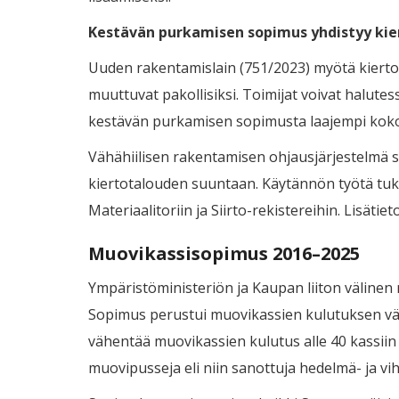
Kestävän purkamisen sopimus yhdistyy ki
Uuden rakentamislain (751/2023) myötä kiertot
muuttuvat pakollisiksi. Toimijat voivat halut
kestävän purkamisen sopimusta laajempi kokonai
Vähähiilisen rakentamisen ohjausjärjestelmä 
kiertotalouden suuntaan. Käytännön työtä tuk
Materiaalitoriin ja Siirto-rekistereihin. Lisäti
Muovikassisopimus 2016–2025
Ympäristöministeriön ja Kaupan liiton välin
Sopimus perustui muovikassien kulutuksen väh
vähentää muovikassien kulutus alle 40 kassiin
muovipusseja eli niin sanottuja hedelmä- ja v