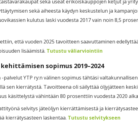
äistavarakaupat sekä useat erikoiskauppojen ketjut ja yrit
ttäytymisen sekä aiheesta käydyn keskustelun ja kampanjo
vikassien kulutus laski vuodesta 2017 vain noin 8,5 prosent
ttiin, että vuoden 2025 tavoitteen saavuttaminen edellyttää l
toisuuden lisäämistä.
Tutustu väliarviointiin
 kehittämisen sopimus 2019–2024
 -palvelut YTP ry:n välinen sopimus tähtäsi valtakunnallise
lä sen kierrätystä. Tavoitteena oli säilyttää öljyjätteen ke
uus käsittelystä vähintään 80 prosenttiin vuodesta 2020 alk
työnä selvitys jäteöljyn kierrättämisestä ja kierrätysasteen 
tää kierrätysasteen laskentaa.
Tutustu selvitykseen