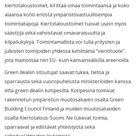
kiertotaloustoimet, kirittää omaa toimintaansa ja koko
alaansa kohti entistä ympäristövastuullisempia
toimintatapoja. Kiertotaloustoimet tuovat usein myös
säästöjä sekä vahvistavat omavaraisuutta ja
kilpailukykyä. Toimintamallista voi tulla yritysten ja
julkisten toimijoiden yhdessä kehittämä ”vientituote”,
jota mainostaa niin EU- kuin kansainvälisillä areenoilla.
Green dealiin sitoutujat saavat tukea, tietoa ja
sparrausta sekä vuoropuhelusta ministeriöiden kanssa
että green dealin kotipesiltä. Kotipesinä toimivat
rakennetun ympäristön muutosalueen osalta Green
Building Council Finland ja muiden muutosalueiden
osalta Kiertotalous-Suomi. Ne tukevat toimia,
sparraavat ja edistävät yhteistyötä sekä
rahoituslähteiden löytämistä.