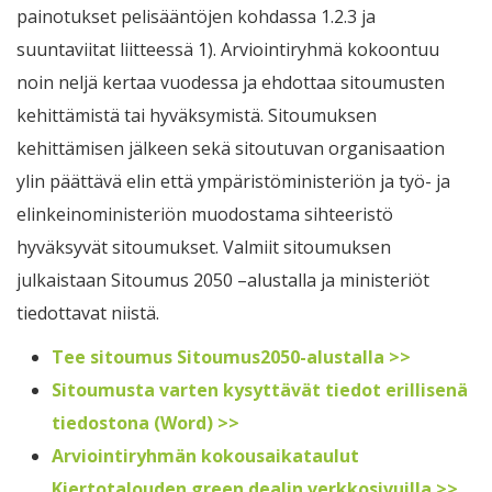
painotukset pelisääntöjen kohdassa 1.2.3 ja
suuntaviitat liitteessä 1). Arviointiryhmä kokoontuu
noin neljä kertaa vuodessa ja ehdottaa sitoumusten
kehittämistä tai hyväksymistä. Sitoumuksen
kehittämisen jälkeen sekä sitoutuvan organisaation
ylin päättävä elin että ympäristöministeriön ja työ- ja
elinkeinoministeriön muodostama sihteeristö
hyväksyvät sitoumukset. Valmiit sitoumuksen
julkaistaan Sitoumus 2050 –alustalla ja ministeriöt
tiedottavat niistä.
Tee sitoumus Sitoumus2050-alustalla >>
Sitoumusta varten kysyttävät tiedot erillisenä
tiedostona (Word) >>
Arviointiryhmän kokousaikataulut
Kiertotalouden green dealin verkkosivuilla >>