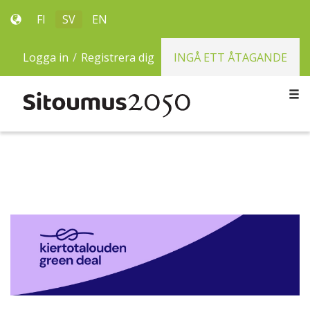
FI
SV
EN
Logga in
/
Registrera dig
INGÅ ETT ÅTAGANDE