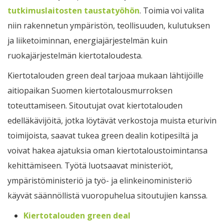
tutkimuslaitosten taustatyöhön
. Toimia voi valita
niin rakennetun ympäristön, teollisuuden, kulutuksen
ja liiketoiminnan, energiajärjestelmän kuin
ruokajärjestelmän kiertotaloudesta.
Kiertotalouden green deal tarjoaa mukaan lähtijöille
aitiopaikan Suomen kiertotalousmurroksen
toteuttamiseen. Sitoutujat ovat kiertotalouden
edelläkävijöitä, jotka löytävät verkostoja muista eturivin
toimijoista, saavat tukea green dealin kotipesiltä ja
voivat hakea ajatuksia oman kiertotaloustoimintansa
kehittämiseen. Työtä luotsaavat ministeriöt,
ympäristöministeriö ja työ- ja elinkeinoministeriö
käyvät säännöllistä vuoropuhelua sitoutujien kanssa.
Kiertotalouden green deal