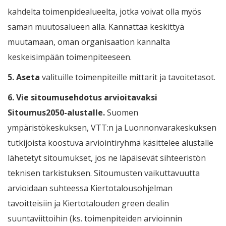
kahdelta toimenpidealueelta, jotka voivat olla myös
saman muutosalueen alla. Kannattaa keskittyä
muutamaan, oman organisaation kannalta
keskeisimpään toimenpiteeseen.
5.
Aseta
valituille
toimenpiteille mittarit ja tavoitetasot.
6.
Vie sitoumusehdotus arvioitavaksi
Sitoumus2050-alustalle.
Suomen
ympäristökeskuksen, VTT:n ja Luonnonvarakeskuksen
tutkijoista koostuva arviointiryhmä käsittelee alustalle
lähetetyt sitoumukset, jos ne läpäisevät sihteeristön
teknisen tarkistuksen. Sitoumusten vaikuttavuutta
arvioidaan suhteessa Kiertotalousohjelman
tavoitteisiin ja Kiertotalouden green dealin
suuntaviittoihin (ks. toimenpiteiden arvioinnin